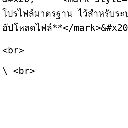
โปรไฟล์มาตรฐาน ไว้สำหรับระ
อัปโหลดไฟล์**</mark>&#x20
<br>
