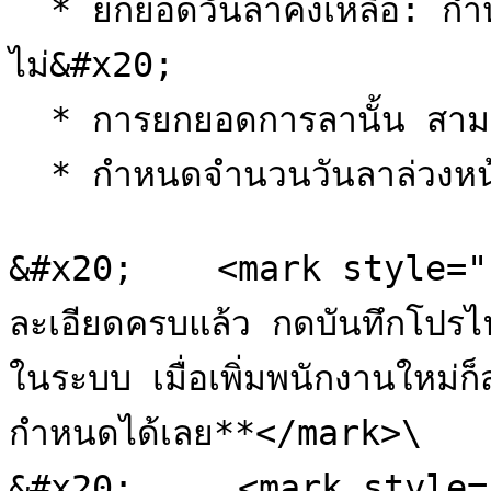
  * ยกยอดวันลาคงเหลือ: กำหนดให้สามารถยกยอดได้หรือ
ไม่&#x20;

  * การยกยอดการลานั้น สามารถยกยอดสูงสุดได้กี่วัน&#x20;

  * กำหนดจำนวนวันลาล่วงหน้า

&#x20;    <mark style="c
ละเอียดครบแล้ว กดบันทึกโปรไฟ
ในระบบ เมื่อเพิ่มพนักงานใหม่ก
กำหนดได้เลย**</mark>\

&#x20;     <mark style="