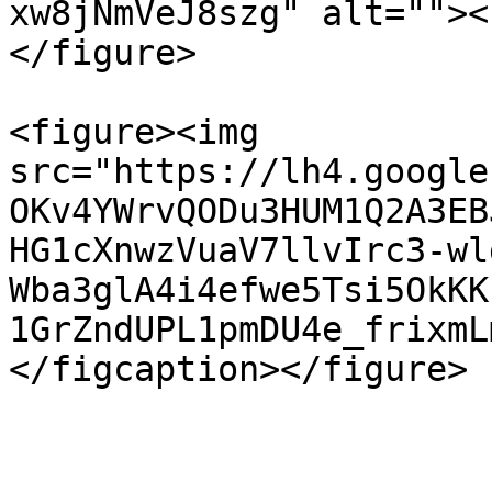
xw8jNmVeJ8szg" alt=""><
</figure>

<figure><img 
src="https://lh4.google
OKv4YWrvQODu3HUM1Q2A3EB
HG1cXnwzVuaV7llvIrc3-wl
Wba3glA4i4efwe5Tsi5OkKK
1GrZndUPL1pmDU4e_frixmL