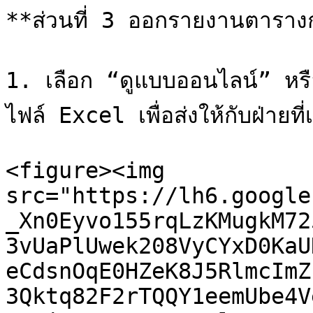
**ส่วนที่ 3 ออกรายงานตาราง
1. เลือก “ดูแบบออนไลน์” หรื
ไฟล์ Excel เพื่อส่งให้กับฝ่ายที่เก
<figure><img 
src="https://lh6.google
_Xn0Eyvo155rqLzKMugkM72
3vUaPlUwek208VyCYxD0KaU
eCdsnOqE0HZeK8J5RlmcImZ
3Qktq82F2rTQQY1eemUbe4V