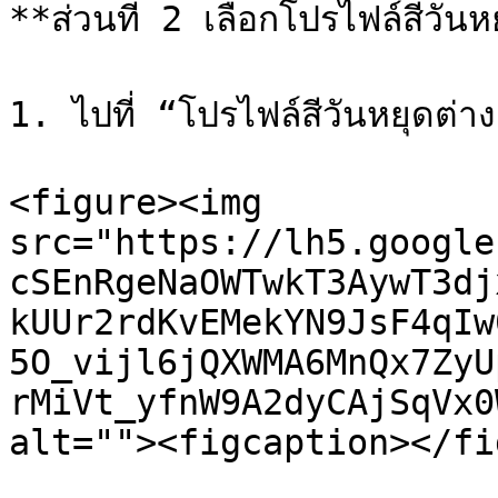
**ส่วนที่ 2 เลือกโปรไฟล์สีวันห
1. ไปที่ “โปรไฟล์สีวันหยุดต่าง
<figure><img 
src="https://lh5.google
cSEnRgeNaOWTwkT3AywT3dj
kUUr2rdKvEMekYN9JsF4qIw
5O_vijl6jQXWMA6MnQx7ZyU
rMiVt_yfnW9A2dyCAjSqVx0
alt=""><figcaption></fi