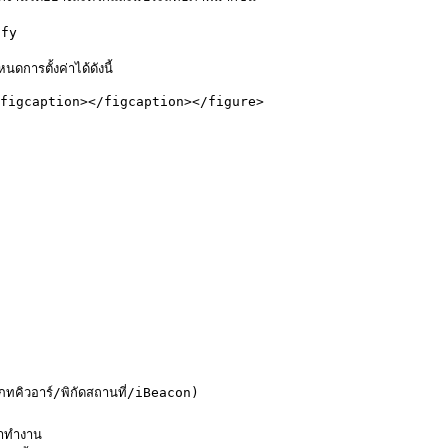
fy

รตั้งค่าได้ดังนี้

figcaption></figcaption></figure>

คิวอาร์/พิกัดสถานที่/iBeacon)

าทำงาน
