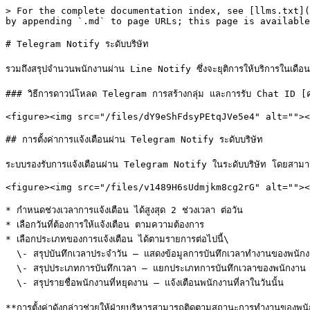
> For the complete documentation index, see [llms.txt](
by appending `.md` to page URLs; this page is available
# Telegram Notify ระดับบริษัท

รวมถึงสรุปจำนวนพนักงานผ่าน Line Notify ซึ่งจะยุติการให้บริการในเดือนม
### วิธีการดาวน์โหลด Telegram การสร้างกลุ่ม และการรับ Chat I
<figure><img src="/files/dY9eShFdsyPEtqJVe5e4" alt=""><
## การตั้งค่าการแจ้งเตือนผ่าน Telegram Notify ระดับบริษัท

ระบบรองรับการแจ้งเตือนผ่าน Telegram Notify ในระดับบริษัท โดยสามารถตั้
<figure><img src="/files/v1489H6sUdmjkm8cg2rG" alt=""><
* กำหนดช่วงเวลาการแจ้งเตือน ได้สูงสุด 2 ช่วงเวลา ต่อวัน

* เลือกวันที่ต้องการให้แจ้งเตือน ตามความต้องการ

* เลือกประเภทของการแจ้งเตือน ได้ตามรายการต่อไปนี้\

  \- สรุปบันทึกเวลาประจำวัน – แสดงข้อมูลการบันทึกเวลาทำงานของพนักงานในแต่ละวัน\

  \- สรุปประเภทการบันทึกเวลา – แยกประเภทการบันทึกเวลาของพนักงาน (ปรเภทคิวอาร์/พิกัดสถานที่/iBeacon)\

  \- สรุปรายชื่อพนักงานที่หยุดงาน – แจ้งเตือนพนักงานที่ลาในวันนั้น

**การตั้งค่าดังกล่าวช่วยให้ฝ่ายบริหารสามารถติดตามสถานะการทำงานของพนั