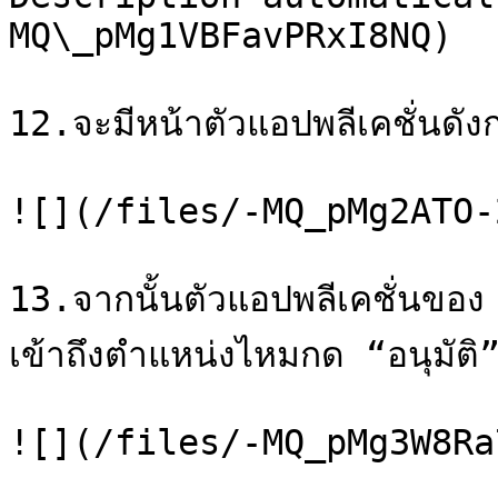
MQ\_pMg1VBFavPRxI8NQ)

12.จะมีหน้าตัวแอปพลีเคชั่นดังก
![](/files/-MQ_pMg2ATO-
13.จากนั้นตัวแอปพลีเคชั่นข
เข้าถึงตำแหน่งไหมกด “อนุมัติ”
![](/files/-MQ_pMg3W8Ra