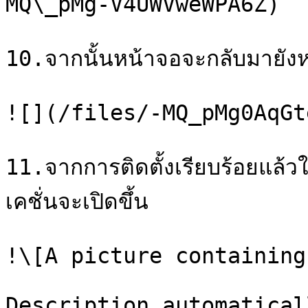
MQ\_pMg-V4UWVweWPA6Z)

10.จากนั้นหน้าจอจะกลับมายังหน้
![](/files/-MQ_pMg0AqGt
11.จากการติดตั้งเรียบร้อยแล้ว
เคชั่นจะเปิดขึ้น

!\[A picture containing
Description automatical