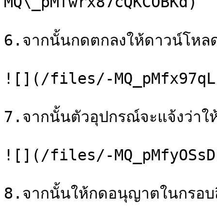
MQ\_pMfwrx87cQKCOBKd)

6.จากนั้นกดตกลงให้ดาวน์โหล
![](/files/-MQ_pMfx97qL
7.จากนั้นตัวอุปกรณ์จะแจ้งว่าให้
![](/files/-MQ_pMfyOSsD
8.จากนั้นให้กดอนุญาตในกรอบสี